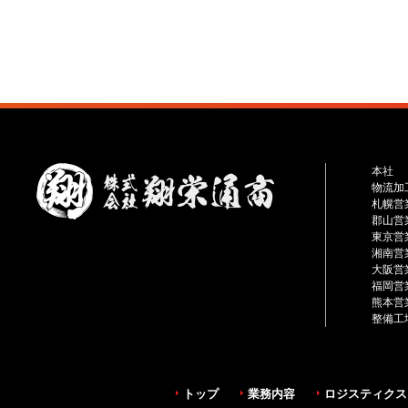
本社
物流加
札幌営
郡山営
東京営
湘南営
大阪営
福岡営
熊本営
整備工
トップ
業務内容
ロジスティクス