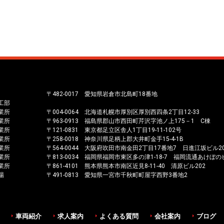
〒482-0017 愛知県岩倉市北島町18番地
工部
業所
〒004-0064 北海道札幌市厚別区厚別西四条2丁目12-33
業所
〒963-0913 福島県郡山市西田町芹沢字池ノ上175－1 C棟
業所
〒121-0831 東京都足立区舎人1丁目19-11-102号
業所
〒258-0018 神奈川県足柄上郡大井町金手15-4-1B
業所
〒564-0044 大阪府吹田市南金田2丁目17番地7 日進江坂ビル2
業所
〒813-0034 福岡県福岡市東区多の津1-18-7 福岡流通あけぼの
業所
〒861-4101 熊本県熊本市南区近見8-11-40 清原ビル202
場
〒491-0813 愛知県一宮市千秋町町屋字西野3番地2
車両紹介
求人案内
よくある質問
会社案内
ブログ